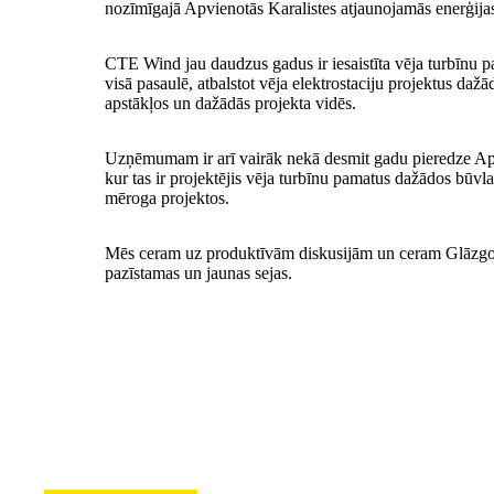
nozīmīgajā Apvienotās Karalistes atjaunojamās enerģija
CTE Wind jau daudzus gadus ir iesaistīta vēja turbīnu 
visā pasaulē, atbalstot vēja elektrostaciju projektus daž
apstākļos un dažādās projekta vidēs.
Uzņēmumam ir arī vairāk nekā desmit gadu pieredze Apv
kur tas ir projektējis vēja turbīnu pamatus dažādos bū
mēroga projektos.
Mēs ceram uz produktīvām diskusijām un ceram Glāzgo
pazīstamas un jaunas sejas.