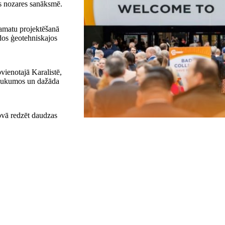
s nozares sanāksmē.
pamatu projektēšanā
ādos ģeotehniskajos
ienotajā Karalistē,
vlaukumos un dažāda
vā redzēt daudzas