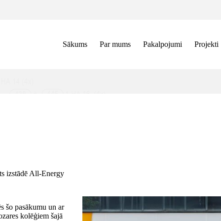
Sākums
Par mums
Pakalpojumi
Projekti
s izstādē All-Energy
ēs šo pasākumu un ar
nozares kolēģiem šajā