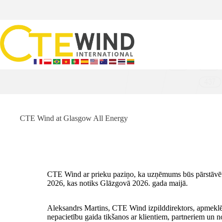
CTE Wind at Glasgow All Energy
CTE Wind ar prieku paziņo, ka uzņēmums būs pārstāvēt
2026, kas notiks Glāzgovā 2026. gada maijā.
Aleksandrs Martins, CTE Wind izpilddirektors, apmekl
nepacietību gaida tikšanos ar klientiem, partneriem un 