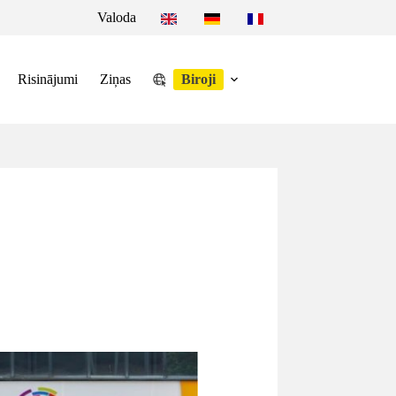
Valoda
Risinājumi
Ziņas
Biroji