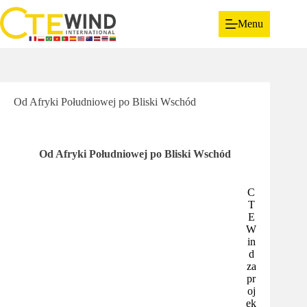
Menu
Od Afryki Południowej po Bliski Wschód
Od Afryki Południowej po Bliski Wschód
.
C
T
E
W
in
d
za
pr
oj
ek