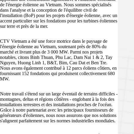
de l'énergie éolienne au Vietnam. Nous sommes spécialisés
Polish
dans l'analyse et la conception de l'équilibre civil de
l'installation (BoP) pour les projets d'énergie éolienne, avec un
Spanish
accent particulier sur les fondations pour les turbines éoliennes
Portuguese (Brazil)
sur terre et près de la mer.
Portuguese (Portugal)
CTV Vietnam a été une force motrice dans le paysage de
Vietnamese
l'énergie éolienne au Vietnam, soutenant près de 80% du
marché et livrant plus de 3 000 MW. Parmi nos projets
Letton
notables, citons Binh Thuan, Phu Lac, Dam Nai 1 & 2, Tay
Nguyen, Huong Linh 1, B&T, Bim, Cau Dat et Ben Tre.
Lithuanian
Nous avons également contribué à 12 parcs éoliens côtiers, en
fournissant 152 fondations qui produisent collectivement 680
Thai
MW.
Notre travail s'étend sur un large éventail de terrains difficiles -
montagnes, deltas et régions côtières - englobant à la fois des
installations terrestres et des installations proches de l'océan.
Grâce à notre partenariat avec les principaux fournisseurs de
générateurs d'éoliennes, nous nous assurons que nos solutions
s'alignent parfaitement sur les normes industrielles mondiales.