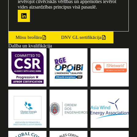
ievērojot cilvēciskās vērtības un apņemoties ievērot
vides aizsardzības principus visā pasaulē.
Mūsu brošūra
DNV GL sertifikācija
Dalība un kvalifikācija