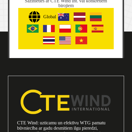
Sazinieties ar CTE Wind Int. vai konkrētiem
birojiem
Global
CTE Wind: uzticamu un efektīvu WTG pamatu
būvniecība ar gadu desmitiem ilgu pieredzi,