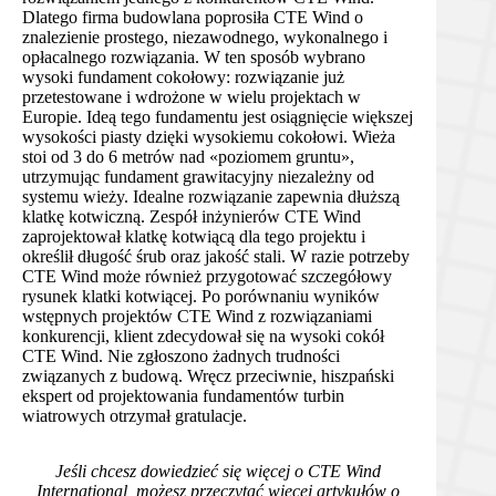
Dlatego firma budowlana poprosiła CTE Wind o
znalezienie prostego, niezawodnego, wykonalnego i
opłacalnego rozwiązania. W ten sposób wybrano
wysoki fundament cokołowy: rozwiązanie już
przetestowane i wdrożone w wielu projektach w
Europie. Ideą tego fundamentu jest osiągnięcie większej
wysokości piasty dzięki wysokiemu cokołowi. Wieża
stoi od 3 do 6 metrów nad «poziomem gruntu»,
utrzymując fundament grawitacyjny niezależny od
systemu wieży. Idealne rozwiązanie zapewnia dłuższą
klatkę kotwiczną. Zespół inżynierów CTE Wind
zaprojektował klatkę kotwiącą dla tego projektu i
określił długość śrub oraz jakość stali. W razie potrzeby
CTE Wind może również przygotować szczegółowy
rysunek klatki kotwiącej. Po porównaniu wyników
wstępnych projektów CTE Wind z rozwiązaniami
konkurencji, klient zdecydował się na wysoki cokół
CTE Wind. Nie zgłoszono żadnych trudności
związanych z budową. Wręcz przeciwnie, hiszpański
ekspert od projektowania fundamentów turbin
wiatrowych otrzymał gratulacje.
Jeśli chcesz dowiedzieć się więcej o CTE Wind
International, możesz przeczytać więcej artykułów o