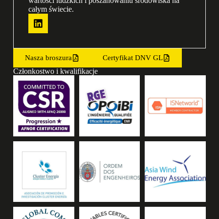
wartości ludzkich i poszanowaniu środowiska na
całym świecie.
Nasza broszura
Certyfikat DNV GL
Członkostwo i kwalifikacje