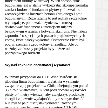
fundament turbiny wiatrowej. W ten sposób firma
budowlana jest w stanie wykorzystać skorupę ziemską
zamiast budować fundament płytowy. Pozwala to
zaoszczędzić na kosztach betonu zbrojonego i prac
budowlanych. Rozwiązanie to jest jednak szczególnie
wymagające, ponieważ inżynierowie muszą
dostosować fundament z interfejsem między
betonowymi wieżami a kotwami skalnymi. Nie należy
zapominać o specjalnych pracach projektowych tych
kotew, które należy wykonać. Ostatecznie klient był
pod wrażeniem i zadowolony z rezultatu. Ale co
ważniejsze: koszty projektu były niższe od
początkowego budżetu.
Wysoki cokół dla dodatkowej wysokości
W innym przypadku do CTE Wind zwróciła się
globalna firma budowlana i wyjaśniła wyzwanie
związane z jej projektem w Chile, obejmującym ponad
35 turbin wiatrowych. Klient potrzebował wysokości
piasty o 4 metry większej, aby zwiększyć produkcję
energii i zapewnić wydajność, a tym samym dochód.
Nie byli w pełni usatysfakcjonowani złożonym
rozwiązaniem jednego z konkurentów CTE Wind.